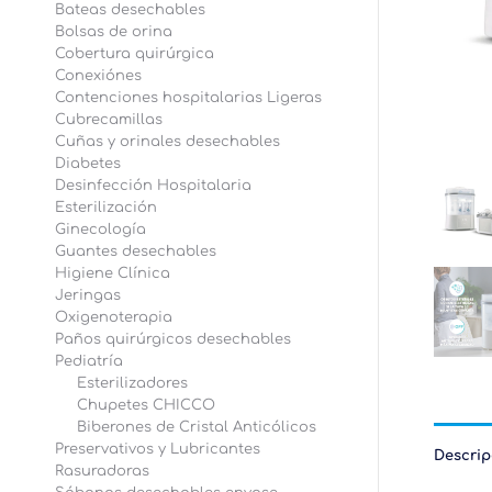
Bateas desechables
Bolsas de orina
Cobertura quirúrgica
Conexiónes
Contenciones hospitalarias Ligeras
Cubrecamillas
Cuñas y orinales desechables
Diabetes
Desinfección Hospitalaria
Esterilización
Ginecología
Guantes desechables
Higiene Clínica
Jeringas
Oxigenoterapia
Paños quirúrgicos desechables
Pediatría
Esterilizadores
Chupetes CHICCO
Biberones de Cristal Anticólicos
Preservativos y Lubricantes
Descrip
Rasuradoras