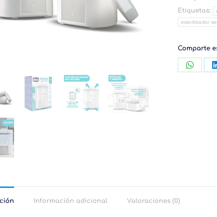
Etiquetas:
esterilizador s
Comparte e
Compar
con
Whats
ción
Información adicional
Valoraciones (0)