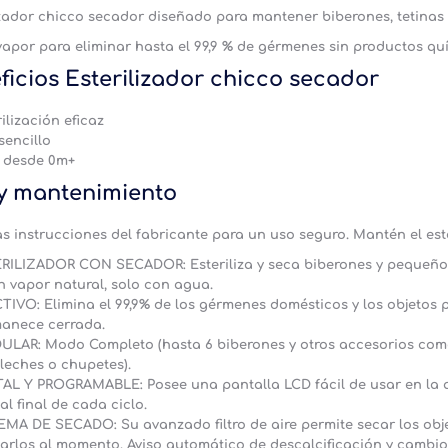
izador chicco secador
diseñado para mantener biberones, tetinas y
 vapor para eliminar hasta el 99,9 % de gérmenes sin productos quím
ficios
Esterilizador chicco secador
ilización eficaz
sencillo
 desde 0m+
y mantenimiento
as instrucciones del fabricante para un uso seguro. Mantén el este
RILIZADOR CON SECADOR: Esteriliza y seca biberones y pequeños o
n vapor natural, solo con agua.
TIVO: Elimina el 99,9% de los gérmenes domésticos y los objetos 
anece cerrada.
LAR: Modo Completo (hasta 6 biberones y otros accesorios como
leches o chupetes).
TAL Y PROGRAMABLE: Posee una pantalla LCD fácil de usar en la qu
al final de cada ciclo.
EMA DE SECADO: Su avanzado filtro de aire permite secar los objet
izarlos al momento. Aviso automático de descalcificación y cambio d