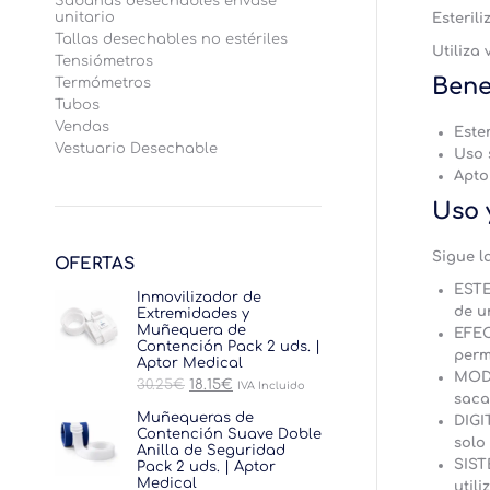
Sábanas desechables envase
unitario
Esteril
Tallas desechables no estériles
Utiliza
Tensiómetros
Bene
Termómetros
Tubos
Vendas
Ester
Vestuario Desechable
Uso 
Apto
Uso 
Sigue l
OFERTAS
ESTE
Inmovilizador de
de u
Extremidades y
Muñequera de
EFEC
Contención Pack 2 uds. |
perm
Aptor Medical
MODU
El
El
30.25
€
18.15
€
IVA Incluido
saca
precio
precio
original
actual
Muñequeras de
DIGI
era:
es:
Contención Suave Doble
solo 
30.25€.
18.15€.
Anilla de Seguridad
SIST
Pack 2 uds. | Aptor
Medical
util