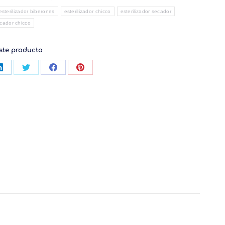
esterilizador biberones
esterilizador chicco
esterilizador secador
ecador chicco
ste producto
tir
Compartir
Compartir
Compartir
Compartir
con
con
con
con
App
LinkedIn
Twitter
Facebook
Pinterest