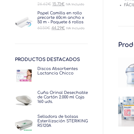
El
El
26.62
€
15.73
€
IVA Incluido
FÁCI
precio
precio
original
actual
Papel Camilla en rollo
era:
es:
precorte 60cm ancho x
26.62€.
15.73€.
50 m - Paquete 6 rollos
El
El
60.50
€
44.29
€
IVA Incluido
precio
precio
original
actual
era:
es:
Prod
60.50€.
44.29€.
PRODUCTOS DESTACADOS
Discos Absorbentes
Lactancia Chicco
Cuña Orinal Desechable
de Cartón 2.000 ml Caja
160 uds.
Selladora de bolsas
Esterilización STERIKING
RS120A