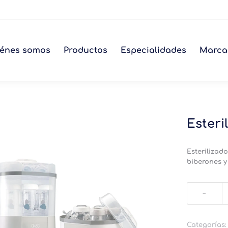
énes somos
Productos
Especialidades
Marca
Esteri
Esterilizad
biberones y
Esterilizado
con
secador
Chicco
Categorías
cantidad