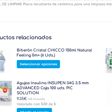
L DE LIMPIAR: Placa recubierta de cerámica para una limpieza más
uctos relacionados
Biberón Cristal CHICCO 150ml Natural
Feeling 0m+ (6 Uds.)
Este
Seleccionar opciones
producto
tiene
múltiples
variantes.
Agujas Insulina INSUPEN 34G 3.5 mm
Las
ADVANCED Caja 100 uds. PIC
opciones
SOLUTION
se
9.35
€
IVA Incluido
pueden
Valorado con
5.00
de 5
elegir