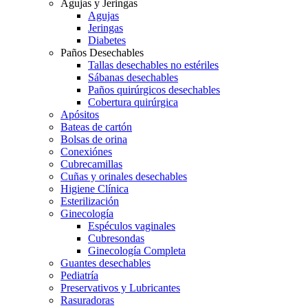
Agujas y Jeringas
Agujas
Jeringas
Diabetes
Paños Desechables
Tallas desechables no estériles
Sábanas desechables
Paños quirúrgicos desechables
Cobertura quirúrgica
Apósitos
Bateas de cartón
Bolsas de orina
Conexiónes
Cubrecamillas
Cuñas y orinales desechables
Higiene Clínica
Esterilización
Ginecología
Espéculos vaginales
Cubresondas
Ginecología Completa
Guantes desechables
Pediatría
Preservativos y Lubricantes
Rasuradoras