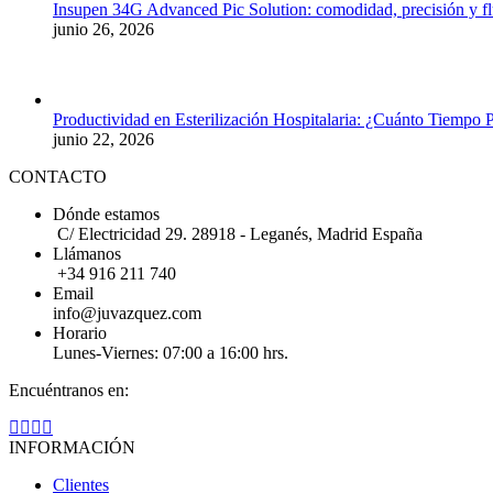
Insupen 34G Advanced Pic Solution: comodidad, precisión y fl
junio 26, 2026
Productividad en Esterilización Hospitalaria: ¿Cuánto Tiempo P
junio 22, 2026
CONTACTO
Dónde estamos
C/ Electricidad 29. 28918 - Leganés, Madrid España
Llámanos
+34 916 211 740
Email
info@juvazquez.com
Horario
Lunes-Viernes: 07:00 a 16:00 hrs.
Encuéntranos en:
Twitter
Linkedin
Instagram
Whatsapp
page
page
page
page
INFORMACIÓN
opens
opens
opens
opens
Clientes
in
in
in
in