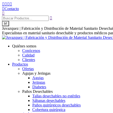
Saltar
Linkedin
Twitter
Instagram
Facebook
al
page
page
page
page
Contacto
contenido
Buscar:
opens
opens
opens
opens
in
in
in
in
new
new
new
new
window
window
window
window
Juvazquez | Fabricación y Distribución de Material Sanitario Desecha
Especialistas en material sanitario desechable y productos médicos par
Quiénes somos
Conócenos
Calidad
Clientes
Productos
Ofertas
Agujas y Jeringas
Agujas
Jeringas
Diabetes
Paños Desechables
Tallas desechables no estériles
Sábanas desechables
Paños quirúrgicos desechables
Cobertura quirúrgica