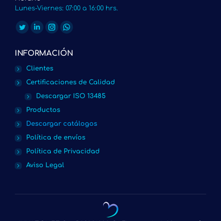
Lunes-Viernes: 07:00 a 16:00 hrs.
Encuéntranos en:
Twitter
Linkedin
Instagram
Whatsapp
page
page
page
page
INFORMACIÓN
opens
opens
opens
opens
Clientes
in
in
in
in
Certificaciones de Calidad
new
new
new
new
Descargar ISO 13485
window
window
window
window
Productos
Descargar catálogos
Política de envíos
Política de Privacidad
Aviso Legal