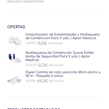
Vestuario Desechable
OFERTAS
Inmovilizador de Extremidades y Muñequera
de Contención Pack 2 uds. | Aptor Medical
El
El
30.25
€
18.15
€
IVA Incluido
precio
precio
original
actual
Muñequeras de Contención Suave Doble
era:
es:
Anilla de Seguridad Pack 2 uds. | Aptor
30.25€.
18.15€.
Medical
El
El
26.62
€
15.73
€
IVA Incluido
precio
precio
original
actual
Papel Camilla en rollo precorte 60cm ancho x
era:
es:
50 m - Paquete 6 rollos
26.62€.
15.73€.
El
El
60.50
€
44.29
€
IVA Incluido
precio
precio
original
actual
era:
es:
60.50€.
44.29€.