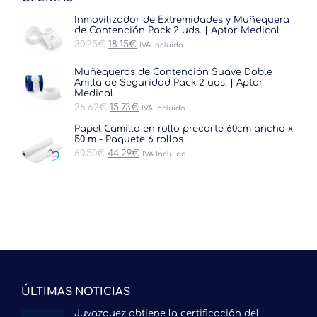
Inmovilizador de Extremidades y Muñequera
de Contención Pack 2 uds. | Aptor Medical
El
El
30.25
€
18.15
€
IVA Incluido
precio
precio
original
actual
Muñequeras de Contención Suave Doble
era:
es:
Anilla de Seguridad Pack 2 uds. | Aptor
30.25€.
18.15€.
Medical
El
El
26.62
€
15.73
€
IVA Incluido
precio
precio
original
actual
Papel Camilla en rollo precorte 60cm ancho x
era:
es:
50 m - Paquete 6 rollos
26.62€.
15.73€.
El
El
60.50
€
44.29
€
IVA Incluido
precio
precio
original
actual
era:
es:
60.50€.
44.29€.
ÚLTIMAS NOTICIAS
Juvazquez obtiene la certificación del