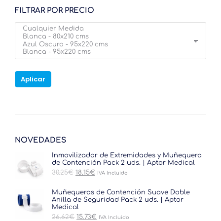
FILTRAR POR PRECIO
Aplicar
NOVEDADES
Inmovilizador de Extremidades y Muñequera
de Contención Pack 2 uds. | Aptor Medical
El
El
30.25
€
18.15
€
IVA Incluido
precio
precio
original
actual
Muñequeras de Contención Suave Doble
era:
es:
Anilla de Seguridad Pack 2 uds. | Aptor
30.25€.
18.15€.
Medical
El
El
26.62
€
15.73
€
IVA Incluido