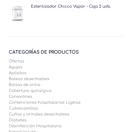
precio
precio
original
actual
Esterilizador Chicco Vapor - Caja 2 uds.
era:
es:
26.62€.
15.73€.
CATEGORÍAS DE PRODUCTOS
Ofertas
Agujas
Apósitos
Bateas desechables
Bolsas de orina
Cobertura quirúrgica
Conexiónes
Contenciones hospitalarias Ligeras
Cubrecamillas
Cuñas y orinales desechables
Diabetes
Desinfección Hospitalaria
Esterilización