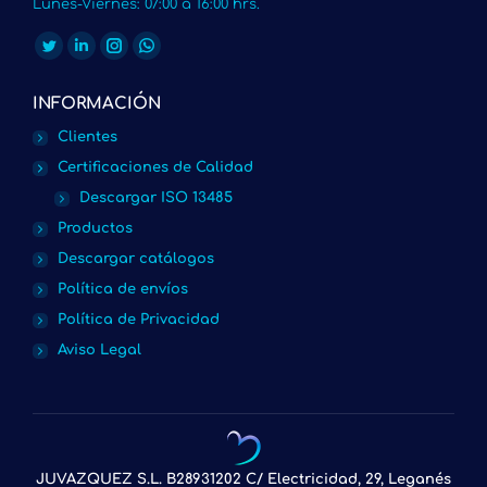
Lunes-Viernes: 07:00 a 16:00 hrs.
Encuéntranos en:
Twitter
Linkedin
Instagram
Whatsapp
page
page
page
page
INFORMACIÓN
opens
opens
opens
opens
Clientes
in
in
in
in
Certificaciones de Calidad
new
new
new
new
Descargar ISO 13485
window
window
window
window
Productos
Descargar catálogos
Política de envíos
Política de Privacidad
Aviso Legal
JUVAZQUEZ S.L. B28931202 C/ Electricidad, 29, Leganés