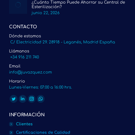
¿Cuánto Tiempo Puede Ahorrar su Central de
Esterilización?
junio 22, 2026
CONTACTO
Dónde estamos
C/ Electricidad 29. 28918 - Leganés, Madrid España
Llámanos
+34 916 211 740
Email
info@juvazquez.com
Horario
Lunes-Viernes: 07:00 a 16:00 hrs.
Encuéntranos en:
Twitter
Linkedin
Instagram
Whatsapp
page
page
page
page
INFORMACIÓN
opens
opens
opens
opens
Clientes
in
in
in
in
Certificaciones de Calidad
new
new
new
new