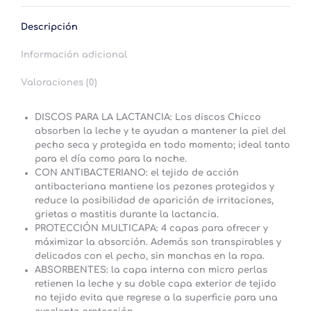
WhatsApp
LinkedIn
Twitter
Facebook
Pinterest
Descripción
Información adicional
Valoraciones (0)
DISCOS PARA LA LACTANCIA: Los discos Chicco
absorben la leche y te ayudan a mantener la piel del
pecho seca y protegida en todo momento; ideal tanto
para el día como para la noche.
CON ANTIBACTERIANO: el tejido de acción
antibacteriana mantiene los pezones protegidos y
reduce la posibilidad de aparición de irritaciones,
grietas o mastitis durante la lactancia.
PROTECCIÓN MULTICAPA: 4 capas para ofrecer y
máximizar la absorción. Además son transpirables y
delicados con el pecho, sin manchas en la ropa.
ABSORBENTES: la capa interna con micro perlas
retienen la leche y su doble capa exterior de tejido
no tejido evita que regrese a la superficie para una