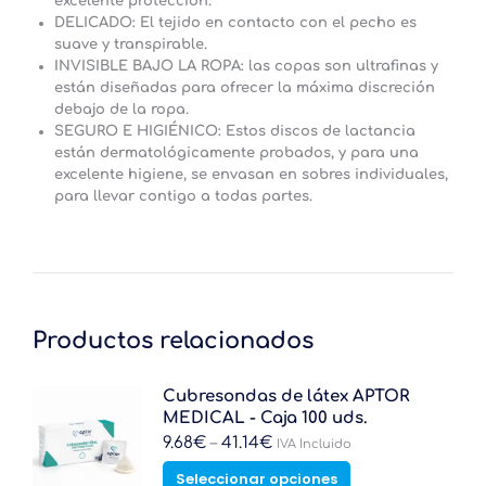
excelente protección.
DELICADO: El tejido en contacto con el pecho es
suave y transpirable.
INVISIBLE BAJO LA ROPA: las copas son ultrafinas y
están diseñadas para ofrecer la máxima discreción
debajo de la ropa.
SEGURO E HIGIÉNICO: Estos discos de lactancia
están dermatológicamente probados, y para una
excelente higiene, se envasan en sobres individuales,
para llevar contigo a todas partes.
Productos relacionados
Cubresondas de látex APTOR
MEDICAL - Caja 100 uds.
9.68
€
–
41.14
€
IVA Incluido
Este
Seleccionar opciones