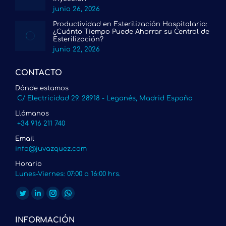
junio 26, 2026
Productividad en Esterilización Hospitalaria:
¿Cuánto Tiempo Puede Ahorrar su Central de
Esterilización?
junio 22, 2026
CONTACTO
Dónde estamos
C/ Electricidad 29. 28918 - Leganés, Madrid España
Llámanos
+34 916 211 740
Email
info@juvazquez.com
Horario
Lunes-Viernes: 07:00 a 16:00 hrs.
Encuéntranos en:
Twitter
Linkedin
Instagram
Whatsapp
page
page
page
page
INFORMACIÓN
opens
opens
opens
opens