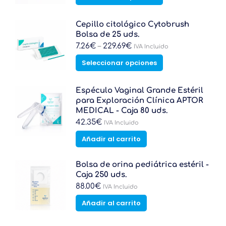
producto
tiene
múltiples
Cepillo citológico Cytobrush
variantes.
Bolsa de 25 uds.
Las
7.26
€
–
229.69
€
IVA Incluido
opciones
Este
Seleccionar opciones
se
producto
pueden
tiene
elegir
múltiples
Espéculo Vaginal Grande Estéril
en
variantes.
para Exploración Clínica APTOR
la
Las
MEDICAL - Caja 80 uds.
página
opciones
42.35
€
IVA Incluido
de
se
producto
Añadir al carrito
pueden
elegir
en
Bolsa de orina pediátrica estéril -
la
Caja 250 uds.
página
88.00
€
IVA Incluido
de
producto
Añadir al carrito