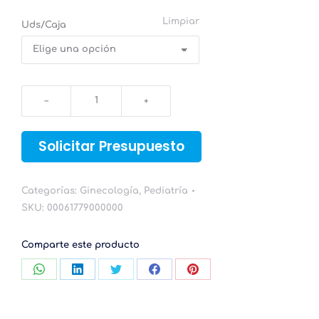
Limpiar
Uds/Caja
Discos
Absorbentes
Lactancia
Chicco
Solicitar Presupuesto
cantidad
Categorías:
Ginecología
,
Pediatría
SKU:
00061779000000
Comparte este producto
Compartir
Compartir
Compartir
Compartir
Compartir
con
con
con
con
con