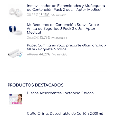
Inmovilizador de Extremidades y Muñequera
de Contención Pack 2 uds. | Aptor Medical
El
El
30.25
€
18.15
€
IVA Incluido
precio
precio
original
actual
Muñequeras de Contención Suave Doble
era:
es:
Anilla de Seguridad Pack 2 uds. | Aptor
30.25€.
18.15€.
Medical
El
El
26.62
€
15.73
€
IVA Incluido
precio
precio
original
actual
Papel Camilla en rollo precorte 60cm ancho x
era:
es:
50 m - Paquete 6 rollos
26.62€.
15.73€.
El
El
60.50
€
44.29
€
IVA Incluido
precio
precio
original
actual
era:
es:
60.50€.
44.29€.
PRODUCTOS DESTACADOS
Discos Absorbentes Lactancia Chicco
Cuña Orinal Desechable de Cartón 2.000 ml