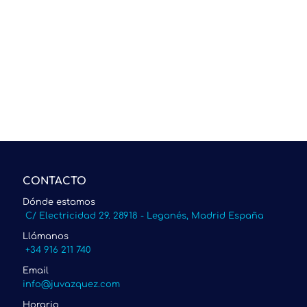
CONTACTO
Dónde estamos
C/ Electricidad 29. 28918 - Leganés, Madrid España
Llámanos
+34 916 211 740
Email
info@juvazquez.com
Horario