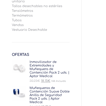
unitario
Tallas desechables no estériles
Tensiómetros
Termómetros
Tubos
Vendas
Vestuario Desechable
OFERTAS
Inmovilizador de
Extremidades y
Muñequera de
Contención Pack 2 uds. |
Aptor Medical
El
El
30.25
€
18.15
€
IVA Incluido
precio
precio
original
actual
Muñequeras de
era:
es:
Contención Suave Doble
30.25€.
18.15€.
Anilla de Seguridad
Pack 2 uds. | Aptor
Medical