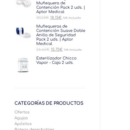
Muñequera de
Contención Pack 2 uds. |
Aptor Medical
El
El
30.25
€
18.15
€
IVA Incluido
precio
precio
original
actual
Muñequeras de
era:
es:
Contención Suave Doble
30.25€.
18.15€.
Anilla de Seguridad
Pack 2 uds. | Aptor
Bibe
Medical
El
El
26.62
€
15.73
€
IVA Incluido
precio
precio
original
actual
Esterilizador Chicco
era:
es:
Vapor - Caja 2 uds.
26.62€.
15.73€.
CATEGORÍAS DE PRODUCTOS
Ofertas
Agujas
Apósitos
Bateas desechables