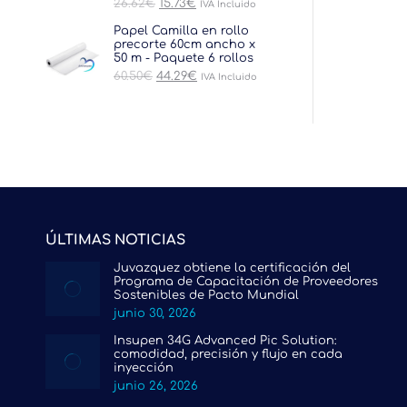
El
El
26.62
€
15.73
€
IVA Incluido
precio
precio
original
actual
Papel Camilla en rollo
era:
es:
precorte 60cm ancho x
26.62€.
15.73€.
50 m - Paquete 6 rollos
El
El
60.50
€
44.29
€
IVA Incluido
precio
precio
original
actual
era:
es:
60.50€.
44.29€.
ÚLTIMAS NOTICIAS
Juvazquez obtiene la certificación del
Programa de Capacitación de Proveedores
Sostenibles de Pacto Mundial
junio 30, 2026
Insupen 34G Advanced Pic Solution:
comodidad, precisión y flujo en cada
inyección
junio 26, 2026