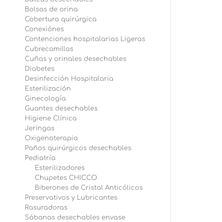
Bolsas de orina
Cobertura quirúrgica
Conexiónes
Contenciones hospitalarias Ligeras
Cubrecamillas
Cuñas y orinales desechables
Bib
Diabetes
Desinfección Hospitalaria
Esterilización
Ginecología
Guantes desechables
Higiene Clínica
Jeringas
Oxigenoterapia
Paños quirúrgicos desechables
Pediatría
Esterilizadores
Chupetes CHICCO
Biberones de Cristal Anticólicos
Preservativos y Lubricantes
Rasuradoras
Sábanas desechables envase