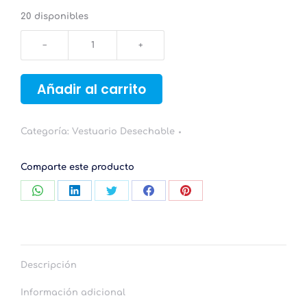
20 disponibles
Calzas
desechables
verdes
APTOR
Añadir al carrito
MEDICAL
-
Caja
Categoría:
Vestuario Desechable
50
uds.
cantidad
Comparte este producto
Compartir
Compartir
Compartir
Compartir
Compartir
con
con
con
con
con
WhatsApp
LinkedIn
Twitter
Facebook
Pinterest
Descripción
Información adicional