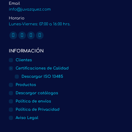
Email
info@juvazquez.com
Horario
Lunes-Viernes: 07:00 a 16:00 hrs.
Encuéntranos en:
Twitter
Linkedin
Instagram
Whatsapp
page
page
page
page
INFORMACIÓN
opens
opens
opens
opens
Clientes
in
in
in
in
Certificaciones de Calidad
new
new
new
new
Descargar ISO 13485
window
window
window
window
Productos
Descargar catálogos
Política de envíos
Política de Privacidad
Aviso Legal