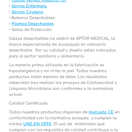
•
Calzas Verdes. Plástico/TST
•
Gorros Enfermera
•
Gorros Cirujano
• Baberos Desechables
•
Pijamas Desechables
• Gafas de Protección
Calzas desechables no estéril de
APTOR MEDICAL,
la
marca especializada de
Juvazquez
en vestuario
desechable. Por su calidad y diseño están indicados
para el sector sanitario y alimentario.
La materia prima utilizada en la fabricación es
hipoalergénica y no irrita la piel. Todos nuestros
productos están exentos de látex. Los resultados
obtenidos tras realizar los ensayos de Citotoxicidad y
Limpieza Microbiana son conformes a la normativa
actual.
Calidad Certificada
Todos nuestros productos disponen de
marcado CE
en
conformidad con la normativa europea y cumplen la
norma
UNE-EN 13795
El uso de materiales que
cumplan con los requisitos de calidad contribuye a la