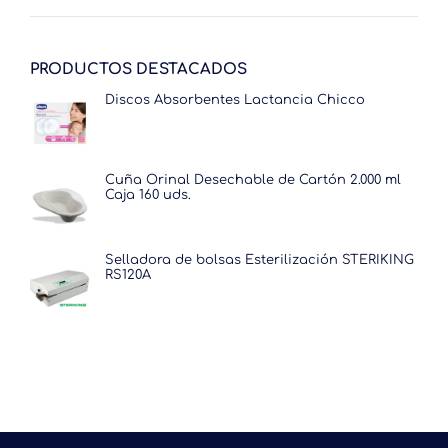
60.50€.
44.29€.
PRODUCTOS DESTACADOS
Discos Absorbentes Lactancia Chicco
Cuña Orinal Desechable de Cartón 2.000 ml
Caja 160 uds.
Selladora de bolsas Esterilización STERIKING
RS120A