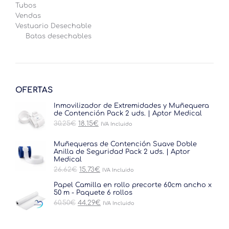
Tubos
Vendas
Vestuario Desechable
Batas desechables
OFERTAS
Inmovilizador de Extremidades y Muñequera
de Contención Pack 2 uds. | Aptor Medical
El
El
30.25
€
18.15
€
IVA Incluido
precio
precio
original
actual
Muñequeras de Contención Suave Doble
era:
es:
Anilla de Seguridad Pack 2 uds. | Aptor
30.25€.
18.15€.
Medical
El
El
26.62
€
15.73
€
IVA Incluido
precio
precio
original
actual
Papel Camilla en rollo precorte 60cm ancho x
era:
es:
50 m - Paquete 6 rollos
26.62€.
15.73€.
El
El
60.50
€
44.29
€
IVA Incluido
precio
precio
original
actual
era:
es: