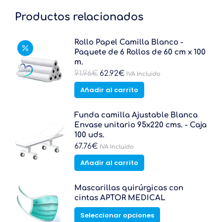
Productos relacionados
Rollo Papel Camilla Blanco -
Paquete de 6 Rollos de 60 cm x 100
m.
El
El
91.96
€
62.92
€
IVA Incluido
precio
precio
Añadir al carrito
original
actual
era:
es:
91.96€.
62.92€.
Funda camilla Ajustable Blanca
Envase unitario 95x220 cms. - Caja
100 uds.
67.76
€
IVA Incluido
Añadir al carrito
Mascarillas quirúrgicas con
cintas APTOR MEDICAL
Este
Seleccionar opciones
producto