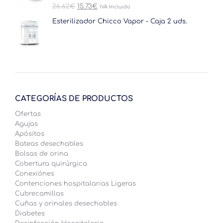
El
El
26.62
€
15.73
€
IVA Incluido
precio
precio
original
actual
Esterilizador Chicco Vapor - Caja 2 uds.
era:
es:
26.62€.
15.73€.
CATEGORÍAS DE PRODUCTOS
Ofertas
Agujas
Apósitos
Bateas desechables
Bolsas de orina
Cobertura quirúrgica
Conexiónes
Contenciones hospitalarias Ligeras
Cubrecamillas
Cuñas y orinales desechables
Diabetes