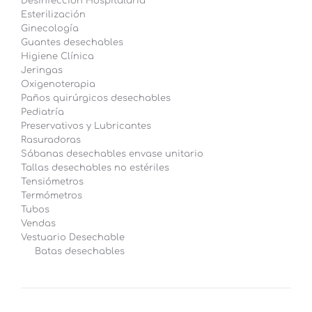
Desinfección Hospitalaria
Esterilización
Ginecología
Guantes desechables
Higiene Clínica
Jeringas
Oxigenoterapia
Paños quirúrgicos desechables
Pediatría
Preservativos y Lubricantes
Rasuradoras
Sábanas desechables envase unitario
Tallas desechables no estériles
Tensiómetros
Termómetros
Tubos
Vendas
Vestuario Desechable
Batas desechables