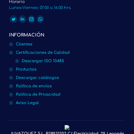
Horario
Lunes-Viernes: 07:00 a 16:00 hrs.
Encuéntranos en:
Twitter
Linkedin
Instagram
Whatsapp
page
page
page
page
INFORMACIÓN
opens
opens
opens
opens
Clientes
in
in
in
in
Certificaciones de Calidad
new
new
new
new
Descargar ISO 13485
window
window
window
window
Productos
Descargar catálogos
Política de envíos
Política de Privacidad
Aviso Legal
JUVAZQUEZ S.L. B28931202 C/ Electricidad, 29, Leganés