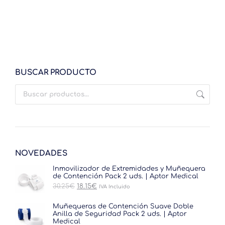
Batas quirúrgicas desechables estériles APTOR
MEDICAL – Caja 50 uds.
Este
Seleccionar opciones
producto
tiene
múltiples
variantes.
BUSCAR PRODUCTO
Las
opciones
se
pueden
elegir
en
la
página
NOVEDADES
de
producto
Inmovilizador de Extremidades y Muñequera
de Contención Pack 2 uds. | Aptor Medical
El
El
30.25
€
18.15
€
IVA Incluido
precio
precio
original
actual
Muñequeras de Contención Suave Doble
era:
es:
Anilla de Seguridad Pack 2 uds. | Aptor
30.25€.
18.15€.
Medical