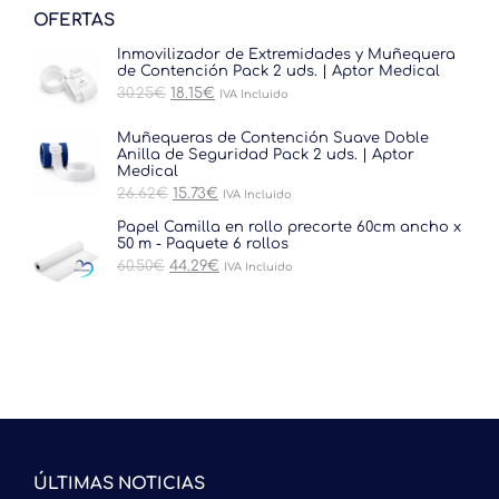
OFERTAS
Inmovilizador de Extremidades y Muñequera
de Contención Pack 2 uds. | Aptor Medical
El
El
30.25
€
18.15
€
IVA Incluido
precio
precio
original
actual
Muñequeras de Contención Suave Doble
era:
es:
Anilla de Seguridad Pack 2 uds. | Aptor
30.25€.
18.15€.
Medical
El
El
26.62
€
15.73
€
IVA Incluido
precio
precio
original
actual
Papel Camilla en rollo precorte 60cm ancho x
era:
es:
50 m - Paquete 6 rollos
26.62€.
15.73€.
El
El
60.50
€
44.29
€
IVA Incluido
precio
precio
original
actual
era:
es:
60.50€.
44.29€.
ÚLTIMAS NOTICIAS