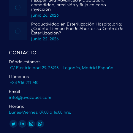
Insupen 34G Advanced Pic Solution:
comodidad, precisión y flujo en cada
inyección
junio 26, 2026
Productividad en Esterilización Hospitalaria:
¿Cuánto Tiempo Puede Ahorrar su Central de
Esterilización?
junio 22, 2026
CONTACTO
Dónde estamos
C/ Electricidad 29. 28918 - Leganés, Madrid España
Llámanos
+34 916 211 740
Email
info@juvazquez.com
Horario
Lunes-Viernes: 07:00 a 16:00 hrs.
Encuéntranos en:
Twitter
Linkedin
Instagram
Whatsapp