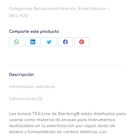
voluminosos
Categorías:
Bolsas esterilización
,
Esterilización
cantidad
SKU:
N/D
Comparte este producto
Compartir
Compartir
Compartir
Compartir
Compartir
con
con
con
con
con
WhatsApp
LinkedIn
Twitter
Facebook
Pinterest
Descripción
Información adicional
Valoraciones (0)
Las bolsas TEX-Line de Steriking® están diseñadas para
usarse como material de envase para instrumentos
reutilizables en la esterilización por vapor, óxido de
etileno y formaldehído en centros médicos. Los