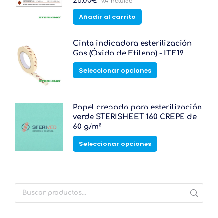
28.00
€
IVA Incluido
opciones
Añadir al carrito
se
pueden
elegir
Cinta indicadora esterilización
en
Gas (Óxido de Etileno) - ITE19
la
página
Este
Seleccionar opciones
de
producto
producto
tiene
múltiples
variantes.
Papel crepado para esterilización
Las
verde STERISHEET 160 CREPE de
opciones
60 g/m²
se
Este
Seleccionar opciones
pueden
producto
elegir
tiene
en
múltiples
la
variantes.
página
Las
de
opciones
producto
se
pueden