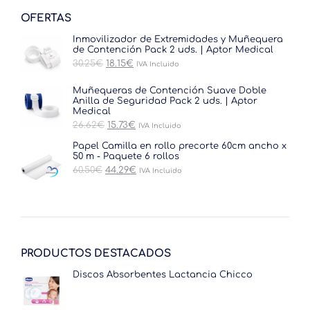
OFERTAS
Inmovilizador de Extremidades y Muñequera
de Contención Pack 2 uds. | Aptor Medical
El
El
30.25
€
18.15
€
IVA Incluido
precio
precio
original
actual
Muñequeras de Contención Suave Doble
era:
es:
Anilla de Seguridad Pack 2 uds. | Aptor
30.25€.
18.15€.
Medical
El
El
26.62
€
15.73
€
IVA Incluido
precio
precio
original
actual
Papel Camilla en rollo precorte 60cm ancho x
era:
es:
50 m - Paquete 6 rollos
26.62€.
15.73€.
El
El
60.50
€
44.29
€
IVA Incluido
precio
precio
original
actual
era:
es:
60.50€.
44.29€.
PRODUCTOS DESTACADOS
Discos Absorbentes Lactancia Chicco