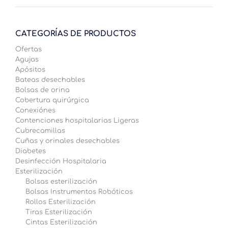
elegir
en
la
CATEGORÍAS DE PRODUCTOS
página
Ofertas
de
Agujas
producto
Apósitos
Bateas desechables
Bolsas de orina
Cobertura quirúrgica
Conexiónes
Contenciones hospitalarias Ligeras
Cubrecamillas
Cuñas y orinales desechables
Diabetes
Desinfección Hospitalaria
Esterilización
Bolsas esterilización
Bolsas Instrumentos Robóticos
Rollos Esterilización
Tiras Esterilización
Cintas Esterilización