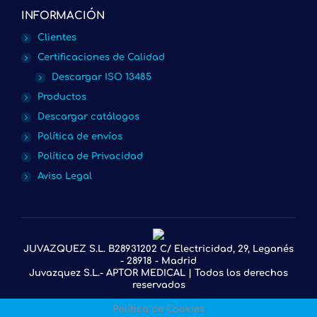
page
page
page
page
INFORMACIÓN
opens
opens
opens
opens
Clientes
in
in
in
in
Certificaciones de Calidad
new
new
new
new
Descargar ISO 13485
window
window
window
window
Productos
Descargar catálogos
Política de envíos
Política de Privacidad
Aviso Legal
JUVAZQUEZ S.L. B28931202 C/ Electricidad, 29, Leganés
- 28918 - Madrid
Juvazquez S.L.- APTOR MEDICAL | Todos los derechos
reservados
Política de Cookies