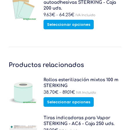
variantes.
autoadhesivas STERIKING - Caja
la
Las
200 uds.
página
opciones
9.63
€
–
64.25
€
IVA Incluido
de
se
producto
Este
Seleccionar opciones
pueden
producto
elegir
tiene
en
múltiples
la
variantes.
página
Las
de
opciones
producto
se
Productos relacionados
pueden
elegir
Rollos esterilización mixtos 100 m
en
STERIKING
la
38.70
€
–
89.01
€
página
IVA Incluido
de
Este
Seleccionar opciones
producto
producto
tiene
múltiples
Tiras indicadoras para Vapor
variantes.
STERIKING - AC6 - Caja 250 uds.
Las