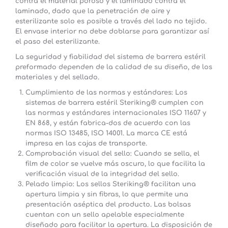
contra el material poroso y el laminado contra el
laminado, dado que la penetración de aire y
esterilizante solo es posible a través del lado no tejido.
El envase interior no debe doblarse para garantizar así
el paso del esterilizante.
La seguridad y fiabilidad del sistema de barrera estéril
preformado dependen de la calidad de su diseño, de los
materiales y del sellado.
Cumplimiento de las normas y estándares:
Los
sistemas de barrera estéril Steriking® cumplen con
las normas y estándares internacionales ISO 11607 y
EN 868, y están fabrica-dos de acuerdo con las
normas ISO 13485, ISO 14001. La marca CE está
impresa en las cajas de transporte.
Comprobación visual del sello:
Cuando se sella, el
film de color se vuelve más oscuro, lo que facilita la
verificación visual de la integridad del sello.
Pelado limpio:
Los sellos Steriking® facilitan una
apertura limpia y sin fibras, lo que permite una
presentación aséptica del producto. Las bolsas
cuentan con un sello apelable especialmente
diseñado para facilitar la apertura. La disposición de