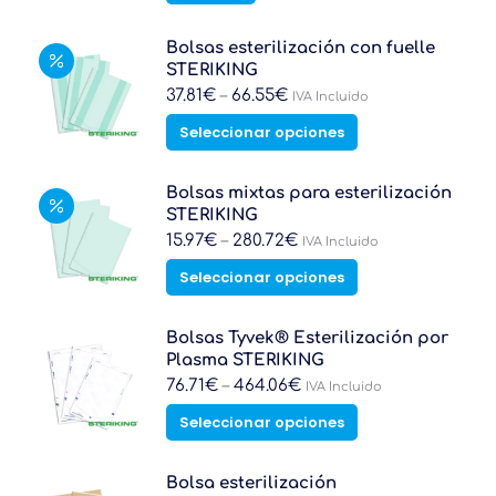
tiene
múltiples
Bolsas esterilización con fuelle
variantes.
STERIKING
Las
37.81
€
–
66.55
€
IVA Incluido
opciones
Este
Seleccionar opciones
se
producto
pueden
tiene
elegir
múltiples
Bolsas mixtas para esterilización
en
variantes.
STERIKING
la
Las
15.97
€
–
280.72
€
IVA Incluido
página
opciones
de
Este
Seleccionar opciones
se
producto
producto
pueden
tiene
elegir
múltiples
Bolsas Tyvek® Esterilización por
en
variantes.
Plasma STERIKING
la
Las
76.71
€
–
464.06
€
IVA Incluido
página
opciones
de
Este
Seleccionar opciones
se
producto
producto
pueden
tiene
elegir
múltiples
Bolsa esterilización
en