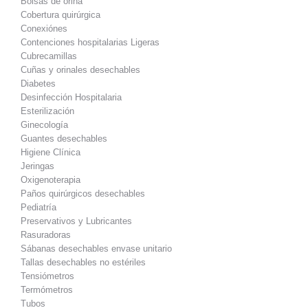
Bolsas de orina
Cobertura quirúrgica
Conexiónes
Contenciones hospitalarias Ligeras
Cubrecamillas
Cuñas y orinales desechables
Diabetes
Desinfección Hospitalaria
Esterilización
Ginecología
Guantes desechables
Higiene Clínica
Jeringas
Oxigenoterapia
Paños quirúrgicos desechables
Pediatría
Preservativos y Lubricantes
Rasuradoras
Sábanas desechables envase unitario
Tallas desechables no estériles
Tensiómetros
Termómetros
Tubos