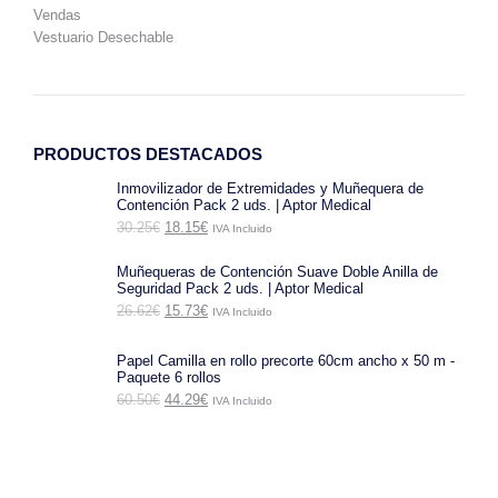
Vendas
Vestuario Desechable
PRODUCTOS DESTACADOS
Inmovilizador de Extremidades y Muñequera de
Contención Pack 2 uds. | Aptor Medical
El
El
30.25
€
18.15
€
IVA Incluido
precio
precio
original
actual
Muñequeras de Contención Suave Doble Anilla de
era:
es:
Seguridad Pack 2 uds. | Aptor Medical
30.25€.
18.15€.
El
El
26.62
€
15.73
€
IVA Incluido
precio
precio
original
actual
era:
es:
Papel Camilla en rollo precorte 60cm ancho x 50 m -
26.62€.
15.73€.
Paquete 6 rollos
El
El
60.50
€
44.29
€
IVA Incluido
precio
precio
original
actual
era:
es:
60.50€.
44.29€.