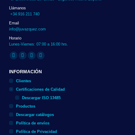
Llámanos
+34 916 211 740
Email
info@juvazquez.com
Horario
Lunes-Viernes: 07:00 a 16:00 hrs.
Encuéntranos en:
Twitter
Linkedin
Instagram
Whatsapp
page
page
page
page
INFORMACIÓN
opens
opens
opens
opens
Clientes
in
in
in
in
Certificaciones de Calidad
new
new
new
new
Descargar ISO 13485
window
window
window
window
Productos
Descargar catálogos
Política de envíos
Política de Privacidad