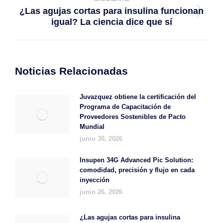
¿Las agujas cortas para insulina funcionan
Publicación
igual? La ciencia dice que sí
siguiente:
Noticias Relacionadas
Juvazquez obtiene la certificación del
Programa de Capacitación de
Proveedores Sostenibles de Pacto
Mundial
junio 30, 2026
Insupen 34G Advanced Pic Solution:
comodidad, precisión y flujo en cada
inyección
junio 26, 2026
¿Las agujas cortas para insulina