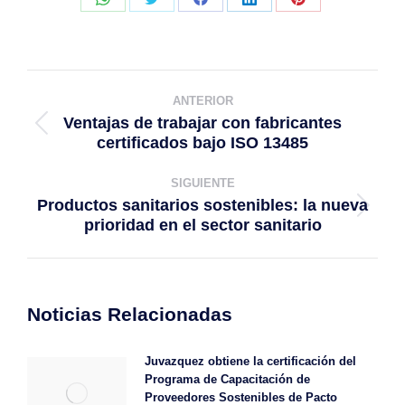
Compartir
Compartir
Compartir
Compartir
Compartir
con
con
con
con
con
WhatsApp
Twitter
Facebook
LinkedIn
Pinterest
Navegación
ANTERIOR
entre
Ventajas de trabajar con fabricantes
publicaciones
Publicación
certificados bajo ISO 13485
anterior:
SIGUIENTE
Productos sanitarios sostenibles: la nueva
Publicación
prioridad en el sector sanitario
siguiente:
Noticias Relacionadas
Juvazquez obtiene la certificación del
Programa de Capacitación de
Proveedores Sostenibles de Pacto