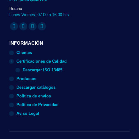
Horario
Lunes-Viernes: 07:00 a 16:00 hrs.
Encuéntranos en:
Twitter
Linkedin
Instagram
Whatsapp
page
page
page
page
INFORMACIÓN
opens
opens
opens
opens
Clientes
in
in
in
in
Certificaciones de Calidad
new
new
new
new
Descargar ISO 13485
window
window
window
window
Productos
Descargar catálogos
Política de envíos
Política de Privacidad
Aviso Legal