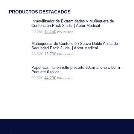
PRODUCTOS DESTACADOS
Inmovilizador de Extremidades y Muñequera de
Contención Pack 2 uds. | Aptor Medical
El
El
30.25
€
18.15
€
IVA Incluido
precio
precio
original
actual
Muñequeras de Contención Suave Doble Anilla de
era:
es:
Seguridad Pack 2 uds. | Aptor Medical
30.25€.
18.15€.
El
El
26.62
€
15.73
€
IVA Incluido
precio
precio
original
actual
era:
es:
Papel Camilla en rollo precorte 60cm ancho x 50 m -
26.62€.
15.73€.
Paquete 6 rollos
El
El
60.50
€
44.29
€
IVA Incluido
precio
precio
original
actual
era:
es:
60.50€.
44.29€.