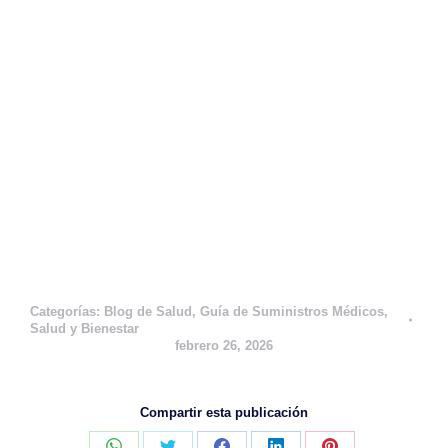
Jeringas Luer Slip Excéntrico PIC SOLUTION – Caja
100 uds
10.89
€
–
43.56
€
IVA Incluido
Este
Seleccionar opciones
producto
tiene
múltiples
variantes.
Las
opciones
se
Categorías:
Blog de Salud
,
Guía de Suministros Médicos
,
pueden
Salud y Bienestar
febrero 26, 2026
elegir
en
la
página
Compartir esta publicación
de
producto