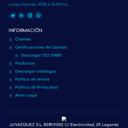
Lunes-Viernes: 07:00 a 16:00 hrs.
Encuéntranos en:
Twitter
Linkedin
Instagram
Whatsapp
page
page
page
page
INFORMACIÓN
opens
opens
opens
opens
Clientes
in
in
in
in
Certificaciones de Calidad
new
new
new
new
Descargar ISO 13485
window
window
window
window
Productos
Descargar catálogos
Política de envíos
Política de Privacidad
Aviso Legal
JUVAZQUEZ S.L. B28931202 C/ Electricidad, 29, Leganés