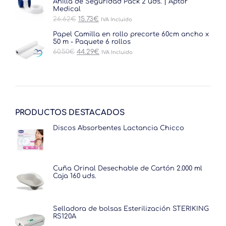
Anilla de Seguridad Pack 2 uds. | Aptor
30.25€.
18.15€.
Medical
El
El
26.62
€
15.73
€
IVA Incluido
precio
precio
original
actual
Papel Camilla en rollo precorte 60cm ancho x
era:
es:
50 m - Paquete 6 rollos
26.62€.
15.73€.
El
El
60.50
€
44.29
€
IVA Incluido
precio
precio
original
actual
era:
es:
60.50€.
44.29€.
PRODUCTOS DESTACADOS
Discos Absorbentes Lactancia Chicco
Cuña Orinal Desechable de Cartón 2.000 ml
Caja 160 uds.
Selladora de bolsas Esterilización STERIKING
RS120A