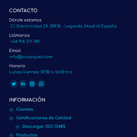
CONTACTO
Dónde estamos
C/ Electricidad 29. 28918 - Leganés, Madrid España
Llámanos
+34 916 211 740
Email
info@juvazquez.com
Horario
Lunes-Viernes: 07:00 a 16:00 hrs.
Encuéntranos en:
Twitter
Linkedin
Instagram
Whatsapp
page
page
page
page
INFORMACIÓN
opens
opens
opens
opens
Clientes
in
in
in
in
Certificaciones de Calidad
new
new
new
new
Descargar ISO 13485
window
window
window
window
Productos