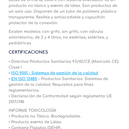
producto no tóxico y exento de látex. Son productos de
un solo uso. Disponen de un tubo de polímero plástico
transparente, flexible y antiacodable y capuchón
protector de la conexión.
Existen modelos con grifo, sin grifo, con válvula
antirretorno, de 2 y 4 litros, no estériles, estériles, y
pediátricas
CERTIFICACIONES
▪ Directiva Productos Sanitarios 93/42/CE (Marcado CE):
Clase I
▪
ISO 9001 – Sistemas de gestión de la calidad
.
▪
EN ISO 13485
– Productos Sanitarios. Sistemas de
gestión de la calidad. Requisitos para fines
reglamentarios.
▪ Declaración de Conformidad según reglamento UE
2017/745
INFORME TOXICOLOGÍA
▪ Producto no Tóxico. Biodegradable.
▪ Producto exento de Látex.
▪ Contiene Ftalatos (DEHP).