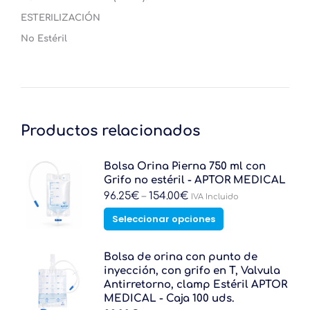
ESTERILIZACIÓN
No Estéril
Productos relacionados
Bolsa Orina Pierna 750 ml con
Grifo no estéril - APTOR MEDICAL
96.25
€
–
154.00
€
IVA Incluido
Este
Seleccionar opciones
producto
tiene
múltiples
Bolsa de orina con punto de
variantes.
inyección, con grifo en T, Valvula
Las
Antirretorno, clamp Estéril APTOR
opciones
MEDICAL - Caja 100 uds.