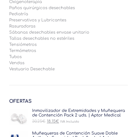
Oxigenoterapia
Paños quirúrgicos desechables
Pediatría
Preservativos y Lubricantes
Rasuradoras
Sábanas desechables envase unitario
Tallas desechables no estériles
Tensiómetros
Termómetros
Tubos
Vendas
Vestuario Desechable
OFERTAS
Inmovilizador de Extremidades y Muñequera
de Contención Pack 2 uds. | Aptor Medical
El
El
30.25
€
18.15
€
IVA Incluido
precio
precio
original
actual
Muñequeras de Contención Suave Doble
era:
es: