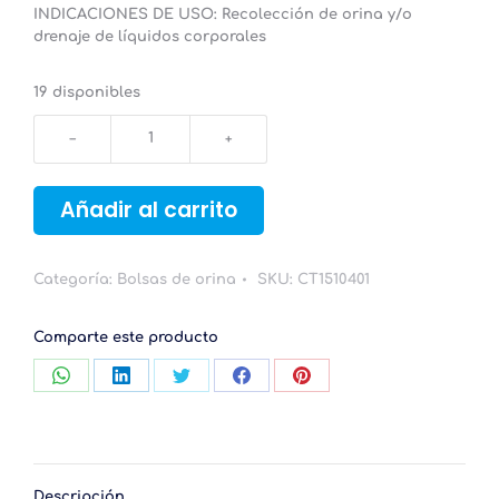
INDICACIONES DE USO:
Recolección de orina y/o
drenaje de líquidos corporales
19 disponibles
Bolsa
de
Orina
4L
Añadir al carrito
estéril
sistema
evacuador
Categoría:
Bolsas de orina
SKU:
CT1510401
-
Caja
50
Comparte este producto
uds.
cantidad
Compartir
Compartir
Compartir
Compartir
Compartir
con
con
con
con
con
WhatsApp
LinkedIn
Twitter
Facebook
Pinterest
Descripción