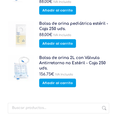
se
88.00
€
IVA Incluido
pueden
Añadir al carrito
elegir
en
la
Bolsa de orina pediátrica estéril -
página
Caja 250 uds.
de
88.00
€
IVA Incluido
producto
Añadir al carrito
Bolsa de orina 2L con Válvula
Antirretorno no Estéril - Caja 250
uds.
156.75
€
IVA Incluido
Añadir al carrito