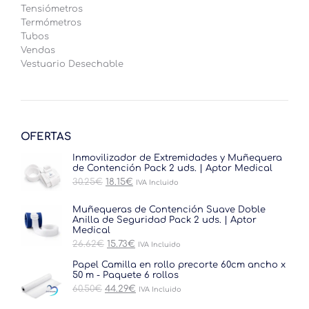
Tensiómetros
Termómetros
Tubos
Vendas
Vestuario Desechable
OFERTAS
Inmovilizador de Extremidades y Muñequera
de Contención Pack 2 uds. | Aptor Medical
El
El
30.25
€
18.15
€
IVA Incluido
precio
precio
original
actual
Muñequeras de Contención Suave Doble
era:
es:
Anilla de Seguridad Pack 2 uds. | Aptor
30.25€.
18.15€.
Medical
El
El
26.62
€
15.73
€
IVA Incluido
precio
precio
original
actual
Papel Camilla en rollo precorte 60cm ancho x
era:
es:
50 m - Paquete 6 rollos
26.62€.
15.73€.
El
El
60.50
€
44.29
€
IVA Incluido
precio
precio
original
actual