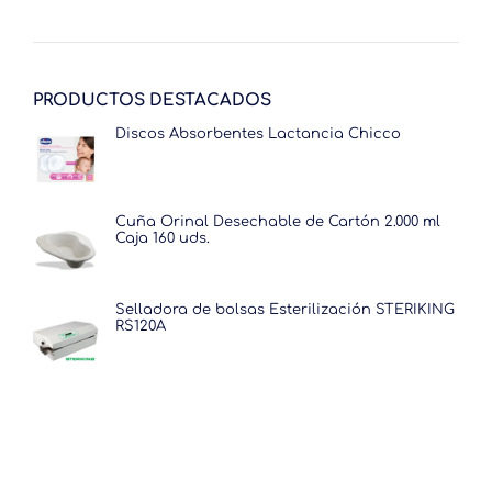
era:
es:
60.50€.
44.29€.
PRODUCTOS DESTACADOS
Discos Absorbentes Lactancia Chicco
Cuña Orinal Desechable de Cartón 2.000 ml
Caja 160 uds.
Selladora de bolsas Esterilización STERIKING
RS120A