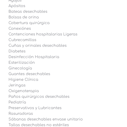
Agujas
Apósitos
Bateas desechables
Bolsas de orina
Cobertura quirúrgica
Conexiónes
Contenciones hospitalarias Ligeras
Cubrecamillas
Cuñas y orinales desechables
Diabetes
Desinfección Hospitalaria
Esterilización
Ginecología
Guantes desechables
Higiene Clínica
Jeringas
Oxigenoterapia
Paños quirúrgicos desechables
Pediatría
Preservativos y Lubricantes
Rasuradoras
Sábanas desechables envase unitario
Tallas desechables no estériles