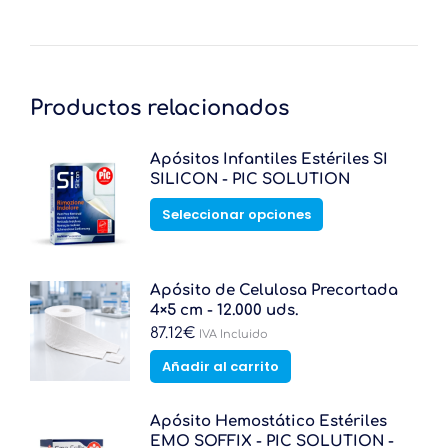
Productos relacionados
Apósitos Infantiles Estériles SI
SILICON - PIC SOLUTION
Este
Seleccionar opciones
producto
tiene
múltiples
variantes.
Apósito de Celulosa Precortada
Las
4×5 cm - 12.000 uds.
opciones
87.12
€
IVA Incluido
se
Añadir al carrito
pueden
elegir
en
Apósito Hemostático Estériles
la
EMO SOFFIX - PIC SOLUTION -
página