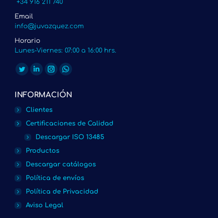
+34 916 211 740
Email
info@juvazquez.com
Horario
Lunes-Viernes: 07:00 a 16:00 hrs.
Encuéntranos en:
Twitter
Linkedin
Instagram
Whatsapp
page
page
page
page
INFORMACIÓN
opens
opens
opens
opens
Clientes
in
in
in
in
Certificaciones de Calidad
new
new
new
new
Descargar ISO 13485
window
window
window
window
Productos
Descargar catálogos
Política de envíos
Política de Privacidad
Aviso Legal