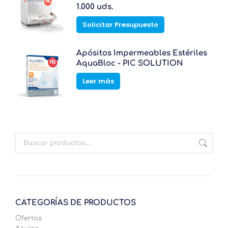
1.000 uds.
de
producto
Solicitar Presupuesto
Apósitos Impermeables Estériles
AquaBloc - PIC SOLUTION
Leer más
CATEGORÍAS DE PRODUCTOS
Ofertas