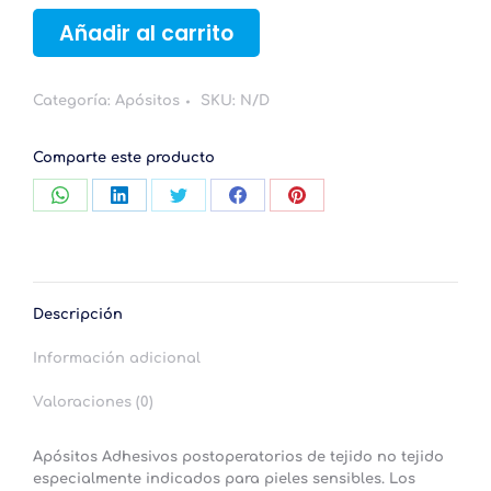
SOFFIX
Añadir al carrito
MED
Cajas
100
Categoría:
Apósitos
SKU:
N/D
uds.
-
PIC
Comparte este producto
SOLUTION
cantidad
Compartir
Compartir
Compartir
Compartir
Compartir
con
con
con
con
con
WhatsApp
LinkedIn
Twitter
Facebook
Pinterest
Descripción
Información adicional
Valoraciones (0)
Apósitos Adhesivos postoperatorios de tejido no tejido
especialmente indicados para pieles sensibles. Los