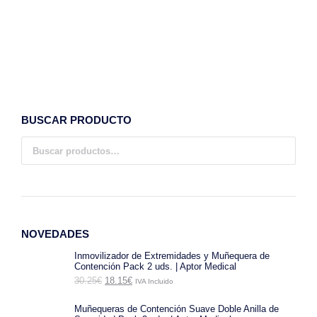
Preservativos CONFORTEX Nature 144 Uds.
16.64
€
IVA Incluido
Añadir al carrito
BUSCAR PRODUCTO
NOVEDADES
Inmovilizador de Extremidades y Muñequera de
Contención Pack 2 uds. | Aptor Medical
El
El
30.25
€
18.15
€
IVA Incluido
precio
precio
original
actual
Muñequeras de Contención Suave Doble Anilla de
era:
es: