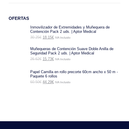
OFERTAS
Inmovilizador de Extremidades y Muñequera de
Contención Pack 2 uds. | Aptor Medical
El
El
30.25
€
18.15
€
IVA Incluido
precio
precio
original
actual
Muñequeras de Contención Suave Doble Anilla de
era:
es:
Seguridad Pack 2 uds. | Aptor Medical
30.25€.
18.15€.
El
El
26.62
€
15.73
€
IVA Incluido
precio
precio
original
actual
era:
es:
Papel Camilla en rollo precorte 60cm ancho x 50 m -
26.62€.
15.73€.
Paquete 6 rollos
El
El
60.50
€
44.29
€
IVA Incluido
precio
precio
original
actual
era:
es:
60.50€.
44.29€.