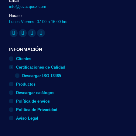
Email
info@juvazquez.com
Horario
Lunes-Viernes: 07:00 a 16:00 hrs.
Encuéntranos en:
Twitter
Linkedin
Instagram
Whatsapp
page
page
page
page
INFORMACIÓN
opens
opens
opens
opens
Clientes
in
in
in
in
Certificaciones de Calidad
new
new
new
new
Descargar ISO 13485
window
window
window
window
Productos
Descargar catálogos
Política de envíos
Política de Privacidad
Aviso Legal