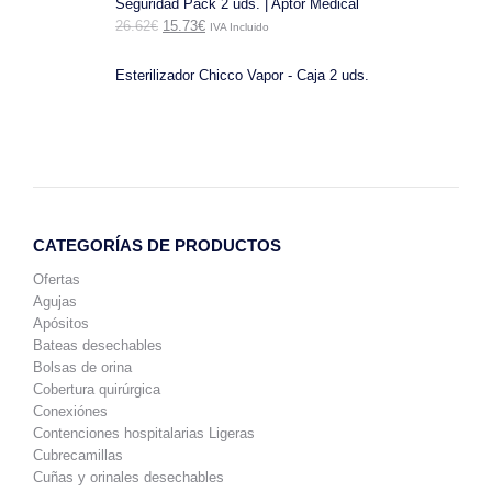
Seguridad Pack 2 uds. | Aptor Medical
30.25€.
18.15€.
El
El
26.62
€
15.73
€
IVA Incluido
precio
precio
original
actual
era:
es:
Esterilizador Chicco Vapor - Caja 2 uds.
26.62€.
15.73€.
CATEGORÍAS DE PRODUCTOS
Ofertas
Agujas
Apósitos
Bateas desechables
Bolsas de orina
Cobertura quirúrgica
Conexiónes
Contenciones hospitalarias Ligeras
Cubrecamillas
Cuñas y orinales desechables