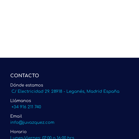
CONTACTO
Dónde estamos
C/ Electricidad 29. 28918 - Leganés, Madrid España
Llámanos
+34 916 211 740
Email
info@juvazquez.com
Horario
Lunes-Viernes: 07:00 a 16:00 hrs.