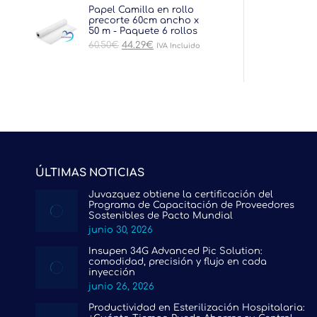
original
actual
Papel Camilla en rollo
era:
es:
precorte 60cm ancho x
26.62€.
15.73€.
50 m - Paquete 6 rollos
El
El
60.50
€
44.29
€
IVA Incluido
precio
precio
original
actual
era:
es:
60.50€.
44.29€.
ÚLTIMAS NOTICIAS
Juvazquez obtiene la certificación del
Programa de Capacitación de Proveedores
Sostenibles de Pacto Mundial
junio 30, 2026
Insupen 34G Advanced Pic Solution:
comodidad, precisión y flujo en cada
inyección
junio 26, 2026
Productividad en Esterilización Hospitalaria: