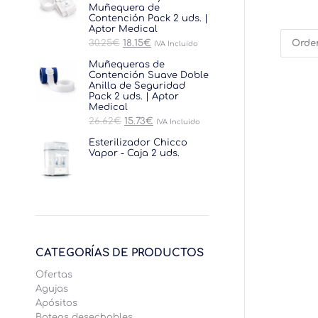
Muñequera de
Contención Pack 2 uds. |
Aptor Medical
El
El
30.25
€
18.15
€
IVA Incluido
precio
precio
original
actual
Muñequeras de
era:
es:
Contención Suave Doble
30.25€.
18.15€.
Anilla de Seguridad
Pack 2 uds. | Aptor
Medical
El
El
26.62
€
15.73
€
IVA Incluido
precio
precio
original
actual
Esterilizador Chicco
era:
es:
Vapor - Caja 2 uds.
26.62€.
15.73€.
CATEGORÍAS DE PRODUCTOS
Ofertas
Agujas
Ge
Apósitos
Bateas desechables