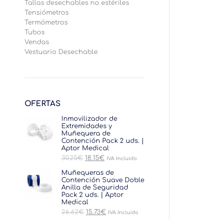
Tallas desechables no estériles
Tensiómetros
Termómetros
Tubos
Vendas
Vestuario Desechable
OFERTAS
Inmovilizador de
Extremidades y
Muñequera de
Contención Pack 2 uds. |
Aptor Medical
El
El
30.25
€
18.15
€
IVA Incluido
precio
precio
original
actual
Muñequeras de
era:
es:
Contención Suave Doble
30.25€.
18.15€.
Anilla de Seguridad
Pack 2 uds. | Aptor
Medical
El
El
26.62
€
15.73
€
IVA Incluido
precio
precio