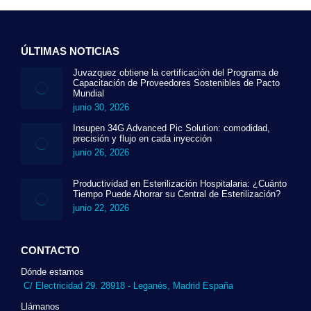
tiene
múltiples
variantes.
Las
ÚLTIMAS NOTICIAS
opciones
Juvazquez obtiene la certificación del Programa de
se
Capacitación de Proveedores Sostenibles de Pacto
pueden
Mundial
elegir
junio 30, 2026
en
Insupen 34G Advanced Pic Solution: comodidad,
la
precisión y flujo en cada inyección
página
junio 26, 2026
de
producto
Productividad en Esterilización Hospitalaria: ¿Cuánto
Tiempo Puede Ahorrar su Central de Esterilización?
junio 22, 2026
CONTACTO
Dónde estamos
C/ Electricidad 29. 28918 - Leganés, Madrid España
Llámanos