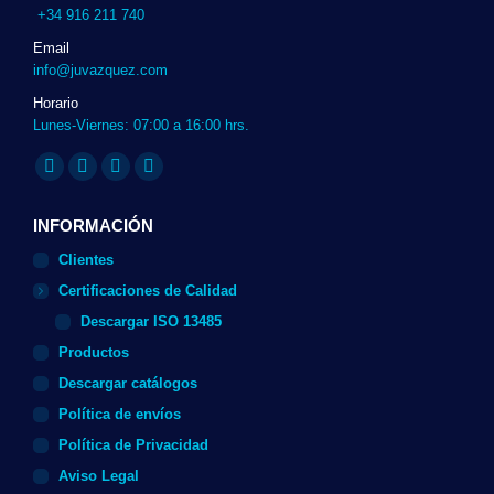
+34 916 211 740
Email
info@juvazquez.com
Horario
Lunes-Viernes: 07:00 a 16:00 hrs.
Encuéntranos en:
Twitter
Linkedin
Instagram
Whatsapp
page
page
page
page
INFORMACIÓN
opens
opens
opens
opens
Clientes
in
in
in
in
Certificaciones de Calidad
new
new
new
new
Descargar ISO 13485
window
window
window
window
Productos
Descargar catálogos
Política de envíos
Política de Privacidad
Aviso Legal