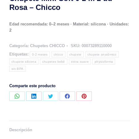
Rosa – Chicco
Edad recomendada: 0–2 meses · Material: silicona · Unidades:
2
Categoría:
Chupetes CHICCO
SKU:
00073289110000
Etiquetas:
0-2 meses
chicco
chupete
chupete anatómico
chupete silicona
chupetes bebé
extra suave
physioforma
sin BPA
Comparte este producto
Compartir
Compartir
Compartir
Compartir
Compartir
con
con
con
con
con
WhatsApp
LinkedIn
Twitter
Facebook
Pinterest
Descripción