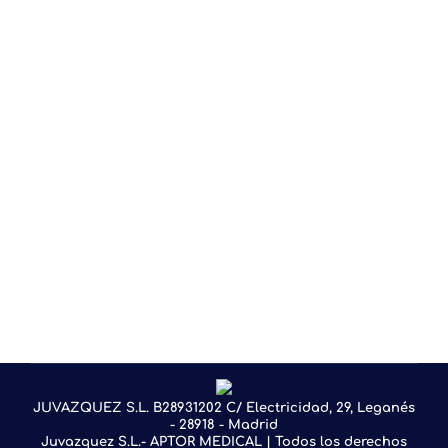
The7 Products Carousel
Por
Juvazquez
abril 22, 2023
The7 Loop Products Slider
Por
Juvazquez
abril 22, 2023
The7 Products
Por
Juvazquez
abril 22, 2023
The7 Loop Products Grid
Por
Juvazquez
abril 22, 2023
JUVAZQUEZ S.L. B28931202 C/ Electricidad, 29, Leganés
- 28918 - Madrid
Juvazquez S.L.- APTOR MEDICAL | Todos los derechos