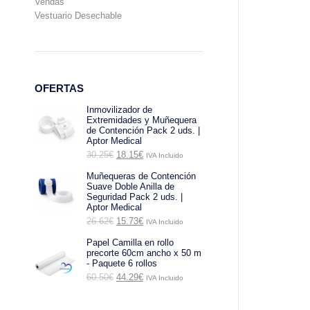
Vendas
Vestuario Desechable
OFERTAS
Inmovilizador de
Extremidades y Muñequera
de Contención Pack 2 uds. |
Aptor Medical
El
El
30.25
€
18.15
€
IVA Incluido
precio
precio
original
actual
Muñequeras de Contención
era:
es:
Suave Doble Anilla de
30.25€.
18.15€.
Seguridad Pack 2 uds. |
Aptor Medical
El
El
26.62
€
15.73
€
IVA Incluido
precio
precio
original
actual
Papel Camilla en rollo
era:
es:
precorte 60cm ancho x 50 m
26.62€.
15.73€.
- Paquete 6 rollos
El
El
60.50
€
44.29
€
IVA Incluido
precio
precio
original
actual
era:
es: