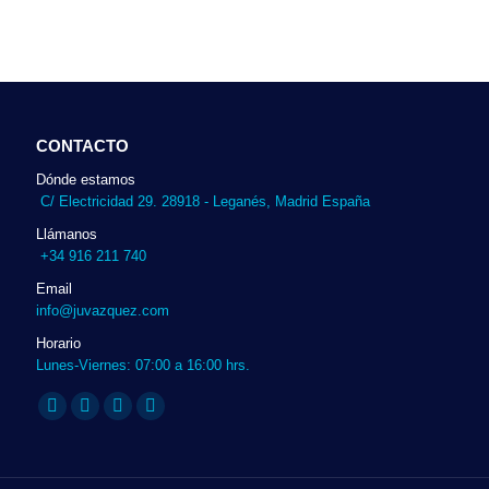
CONTACTO
Dónde estamos
C/ Electricidad 29. 28918 - Leganés, Madrid España
Llámanos
+34 916 211 740
Email
info@juvazquez.com
Horario
Lunes-Viernes: 07:00 a 16:00 hrs.
Encuéntranos en:
Twitter
Linkedin
Instagram
Whatsapp
page
page
page
page
opens
opens
opens
opens