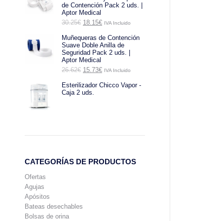
de Contención Pack 2 uds. |
Aptor Medical
El
El
30.25
€
18.15
€
IVA Incluido
precio
precio
original
actual
Muñequeras de Contención
era:
es:
Suave Doble Anilla de
30.25€.
18.15€.
Seguridad Pack 2 uds. |
Aptor Medical
El
El
26.62
€
15.73
€
IVA Incluido
Guante
precio
precio
original
actual
Esterilizador Chicco Vapor -
era:
es:
Caja 2 uds.
26.62€.
15.73€.
CATEGORÍAS DE PRODUCTOS
Ofertas
Agujas
Apósitos
Bateas desechables
Bolsas de orina