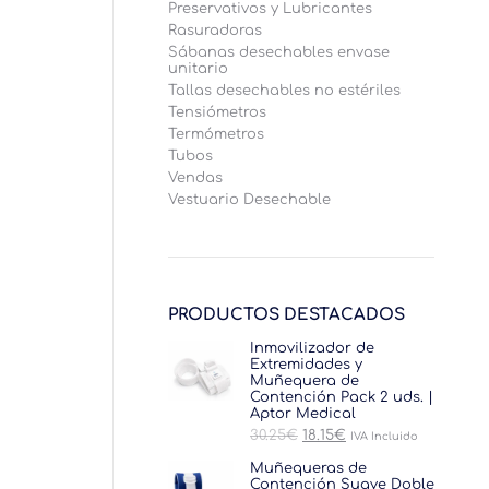
Preservativos y Lubricantes
Rasuradoras
Sábanas desechables envase
unitario
Tallas desechables no estériles
Tensiómetros
Termómetros
Tubos
Vendas
Vestuario Desechable
PRODUCTOS DESTACADOS
Inmovilizador de
Extremidades y
Muñequera de
Contención Pack 2 uds. |
Aptor Medical
El
El
30.25
€
18.15
€
IVA Incluido
precio
precio
original
actual
Muñequeras de
era:
es:
Contención Suave Doble