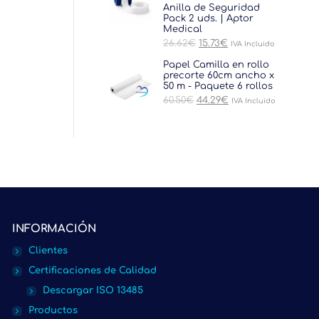
30.25€.
18.15€.
Anilla de Seguridad
Pack 2 uds. | Aptor
Medical
El
El
26.62
€
15.73
€
IVA Incluido
precio
precio
original
actual
Papel Camilla en rollo
era:
es:
precorte 60cm ancho x
26.62€.
15.73€.
50 m - Paquete 6 rollos
El
El
60.50
€
44.29
€
IVA Incluido
precio
precio
original
actual
era:
es:
60.50€.
44.29€.
INFORMACIÓN
Clientes
Certificaciones de Calidad
Descargar ISO 13485
Productos