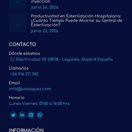
inyección
junio 26, 2026
Productividad en Esterilización Hospitalaria:
¿Cuánto Tiempo Puede Ahorrar su Central de
Esterilización?
junio 22, 2026
CONTACTO
Dónde estamos
C/ Electricidad 29. 28918 - Leganés, Madrid España
Llámanos
+34 916 211 740
Email
info@juvazquez.com
Horario
Lunes-Viernes: 07:00 a 16:00 hrs.
Encuéntranos en:
Twitter
Linkedin
Instagram
Whatsapp
page
page
page
page
INFORMACIÓN