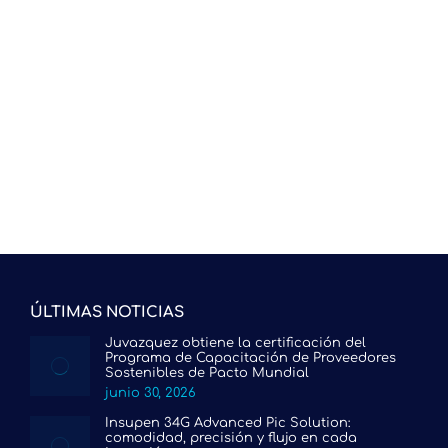
Aguja insulina 34G 3.5 mm Advanced de Pic
Solution Elegir una aguja para pluma de
insulina no es solo una cuestión de medida. Para
muchas personas con diabetes, cada inyección
forma parte de una rutina diaria, por lo que la
comodidad, la facilidad de uso y la sensación
durante la aplicación son factores muy
importantes.…
ÚLTIMAS NOTICIAS
Juvazquez obtiene la certificación del
Programa de Capacitación de Proveedores
Sostenibles de Pacto Mundial
junio 30, 2026
Insupen 34G Advanced Pic Solution:
comodidad, precisión y flujo en cada