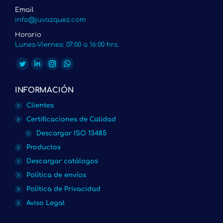
Email
info@juvazquez.com
Horario
Lunes-Viernes: 07:00 a 16:00 hrs.
Encuéntranos en:
Twitter
Linkedin
Instagram
Whatsapp
page
page
page
page
INFORMACIÓN
opens
opens
opens
opens
Clientes
in
in
in
in
Certificaciones de Calidad
new
new
new
new
Descargar ISO 13485
window
window
window
window
Productos
Descargar catálogos
Política de envíos
Política de Privacidad
Aviso Legal