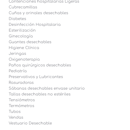
Contenciones hospitalarias Ligeras
Cubrecamillas
Cuñas y orinales desechables
Diabetes
Desinfección Hospitalaria
Esterilización
Ginecología
Guantes desechables
Higiene Clínica
Jeringas
Oxigenoterapia
Paños quirúrgicos desechables
Pediatría
Preservativos y Lubricantes
Rasuradoras
Sábanas desechables envase unitario
Tallas desechables no estériles
Tensiómetros
Termómetros
Tubos
Vendas
Vestuario Desechable