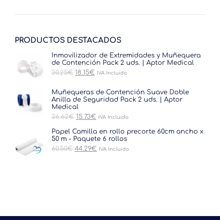
PRODUCTOS DESTACADOS
Inmovilizador de Extremidades y Muñequera
de Contención Pack 2 uds. | Aptor Medical
El
El
30.25
€
18.15
€
IVA Incluido
precio
precio
original
actual
Muñequeras de Contención Suave Doble
era:
es:
Anilla de Seguridad Pack 2 uds. | Aptor
30.25€.
18.15€.
Medical
El
El
26.62
€
15.73
€
IVA Incluido
precio
precio
original
actual
Papel Camilla en rollo precorte 60cm ancho x
era:
es:
50 m - Paquete 6 rollos
26.62€.
15.73€.
El
El
60.50
€
44.29
€
IVA Incluido
precio
precio
original
actual
era:
es:
60.50€.
44.29€.