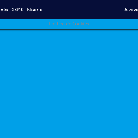
nés - 28918 - Madrid
Juvazq
Política de Cookies
énes somos
Productos
Especialidades
Marca