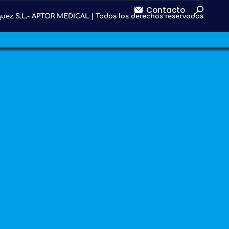
Buscar:
Contacto
uez S.L.- APTOR MEDICAL | Todos los derechos reservados
s
Catálogos
Noticias