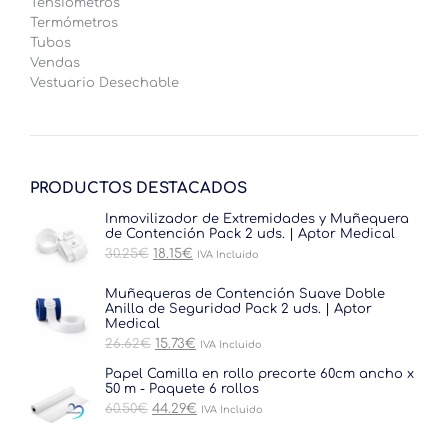
Tensiómetros
Termómetros
Tubos
Vendas
Vestuario Desechable
PRODUCTOS DESTACADOS
Inmovilizador de Extremidades y Muñequera
de Contención Pack 2 uds. | Aptor Medical
El
El
30.25
€
18.15
€
IVA Incluido
precio
precio
original
actual
Muñequeras de Contención Suave Doble
era:
es:
Anilla de Seguridad Pack 2 uds. | Aptor
30.25€.
18.15€.
Medical
El
El
26.62
€
15.73
€
IVA Incluido
precio
precio
original
actual
Papel Camilla en rollo precorte 60cm ancho x
era:
es:
50 m - Paquete 6 rollos
26.62€.
15.73€.
El
El
60.50
€
44.29
€
IVA Incluido
precio
precio
original
actual