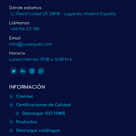
Dónde estamos
C/ Electricidad 29. 28918 - Leganés, Madrid España
Llámanos
+34 916 211 740
Email
info@juvazquez.com
Horario
Lunes-Viernes: 07:00 a 16:00 hrs.
Encuéntranos en:
Twitter
Linkedin
Instagram
Whatsapp
page
page
page
page
INFORMACIÓN
opens
opens
opens
opens
Clientes
in
in
in
in
Certificaciones de Calidad
new
new
new
new
Descargar ISO 13485
window
window
window
window
Productos
Descargar catálogos