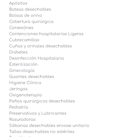
Apósitos
Bateas desechables
Bolsas de orina
Cobertura quirúrgica
Conexiónes
Contenciones hospitalarias Ligeras
Cubrecamillas
Cuñas y orinales desechables
Diabetes
Desinfección Hospitalaria
Esterilización
Ginecología
Guantes desechables
Higiene Clínica
Jeringas
Oxigenoterapia
Paños quirúrgicos desechables
Pediatría
Preservativos y Lubricantes
Rasuradoras
Sábanas desechables envase unitario
Tallas desechables no estériles