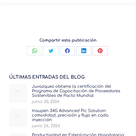
Compartir esta publicación
Compartir
Compartir
Compartir
Compartir
Compartir
con
con
con
con
con
WhatsApp
Twitter
Facebook
LinkedIn
Pinterest
ÚLTIMAS ENTRADAS DEL BLOG
Juvazquez obtiene la certificación del
Programa de Capacitación de Proveedores
Sostenibles de Pacto Mundial
junio 30, 2026
Insupen 34G Advanced Pic Solution:
comodidad, precisión y flujo en cada
inyección
junio 26, 2026
Productividad en Esterilización Hospitalaria: