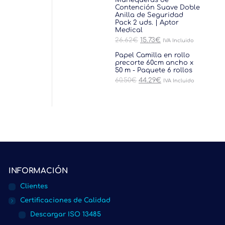
Muñequeras de
era:
es:
Contención Suave Doble
30.25€.
18.15€.
Anilla de Seguridad
Pack 2 uds. | Aptor
Medical
El
El
26.62
€
15.73
€
IVA Incluido
precio
precio
original
actual
Papel Camilla en rollo
era:
es:
precorte 60cm ancho x
26.62€.
15.73€.
50 m - Paquete 6 rollos
El
El
60.50
€
44.29
€
IVA Incluido
precio
precio
original
actual
era:
es:
60.50€.
44.29€.
INFORMACIÓN
Clientes
Certificaciones de Calidad
Descargar ISO 13485