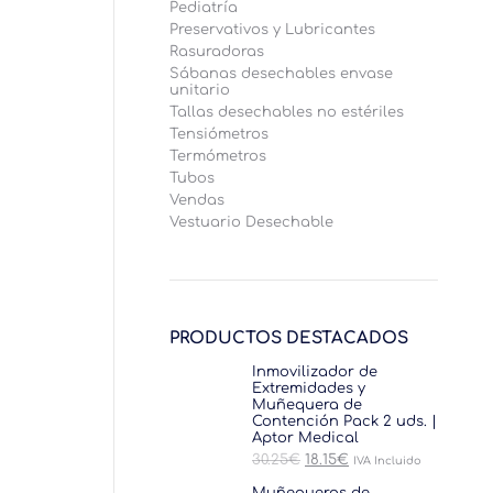
Pediatría
Preservativos y Lubricantes
Rasuradoras
Sábanas desechables envase
unitario
Tallas desechables no estériles
Tensiómetros
Termómetros
Tubos
Vendas
Vestuario Desechable
PRODUCTOS DESTACADOS
Inmovilizador de
Extremidades y
Muñequera de
Contención Pack 2 uds. |
Aptor Medical
El
El
30.25
€
18.15
€
IVA Incluido
precio
precio
original
actual