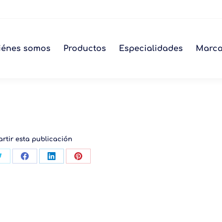
iénes somos
Productos
Especialidades
Marc
rtir esta publicación
tir
Compartir
Compartir
Compartir
Compartir
con
con
con
con
App
Twitter
Facebook
LinkedIn
Pinterest