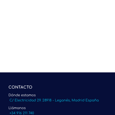
CONTACTO
Dónde estamos
C/ Electricidad 29. 28918 - Leganés, Madrid España
Llámanos
+34 916 211 740