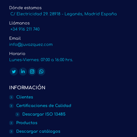
Dónde estamos
C/ Electricidad 29. 28918 - Leganés, Madrid España
Llámanos
+34 916 211 740
Email
info@juvazquez.com
Horario
Lunes-Viernes: 07:00 a 16:00 hrs.
Encuéntranos en:
Twitter
Linkedin
Instagram
Whatsapp
page
page
page
page
INFORMACIÓN
opens
opens
opens
opens
Clientes
in
in
in
in
Certificaciones de Calidad
new
new
new
new
Descargar ISO 13485
window
window
window
window
Productos
Descargar catálogos