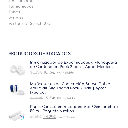
Tensiómetros
Termómetros
Tubos
Vendas
Vestuario Desechable
PRODUCTOS DESTACADOS
Inmovilizador de Extremidades y Muñequera
de Contención Pack 2 uds. | Aptor Medical
El
El
30.25
€
18.15
€
IVA Incluido
precio
precio
original
actual
Muñequeras de Contención Suave Doble
era:
es:
Anilla de Seguridad Pack 2 uds. | Aptor
30.25€.
18.15€.
Medical
El
El
26.62
€
15.73
€
IVA Incluido
precio
precio
original
actual
Papel Camilla en rollo precorte 60cm ancho x
era:
es:
50 m - Paquete 6 rollos
26.62€.
15.73€.
El
El
60.50
€
44.29
€
IVA Incluido
precio
precio
original
actual