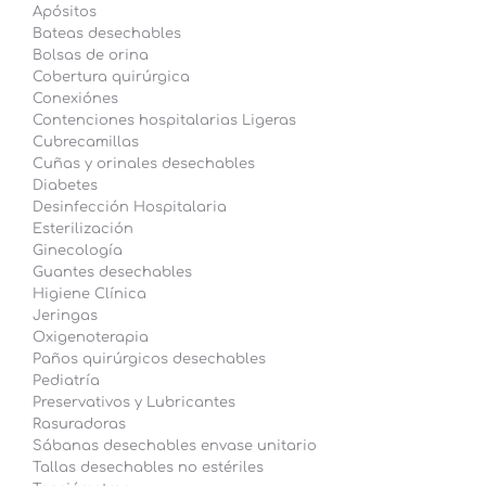
Apósitos
Bateas desechables
Bolsas de orina
Cobertura quirúrgica
Conexiónes
Contenciones hospitalarias Ligeras
Cubrecamillas
Cuñas y orinales desechables
Diabetes
Desinfección Hospitalaria
Esterilización
Ginecología
Guantes desechables
Higiene Clínica
Jeringas
Oxigenoterapia
Paños quirúrgicos desechables
Pediatría
Preservativos y Lubricantes
Rasuradoras
Sábanas desechables envase unitario
Tallas desechables no estériles