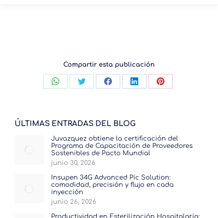
Compartir esta publicación
Compartir
Compartir
Compartir
Compartir
Compartir
con
con
con
con
con
WhatsApp
Twitter
Facebook
LinkedIn
Pinterest
ÚLTIMAS ENTRADAS DEL BLOG
Juvazquez obtiene la certificación del
Programa de Capacitación de Proveedores
Sostenibles de Pacto Mundial
junio 30, 2026
Insupen 34G Advanced Pic Solution:
comodidad, precisión y flujo en cada
inyección
junio 26, 2026
Productividad en Esterilización Hospitalaria: