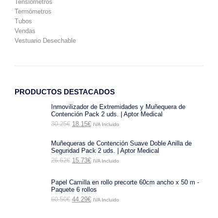
Tensiómetros
Termómetros
Tubos
Vendas
Vestuario Desechable
PRODUCTOS DESTACADOS
Inmovilizador de Extremidades y Muñequera de
Contención Pack 2 uds. | Aptor Medical
El
El
30.25
€
18.15
€
IVA Incluido
precio
precio
original
actual
Muñequeras de Contención Suave Doble Anilla de
era:
es:
Seguridad Pack 2 uds. | Aptor Medical
30.25€.
18.15€.
El
El
26.62
€
15.73
€
IVA Incluido
precio
precio
original
actual
era:
es:
Papel Camilla en rollo precorte 60cm ancho x 50 m -
26.62€.
15.73€.
Paquete 6 rollos
El
El
60.50
€
44.29
€
IVA Incluido
precio
precio
original
actual