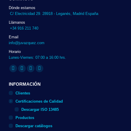
Dónde estamos
C/ Electricidad 29. 28918 - Leganés, Madrid España
Llámanos
+34 916 211 740
Email
info@juvazquez.com
Horario
Lunes-Viernes: 07:00 a 16:00 hrs.
Encuéntranos en:
Twitter
Linkedin
Instagram
Whatsapp
page
page
page
page
INFORMACIÓN
opens
opens
opens
opens
Clientes
in
in
in
in
Certificaciones de Calidad
new
new
new
new
Descargar ISO 13485
window
window
window
window
Productos
Descargar catálogos