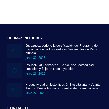
era:
es:
60.50€.
44.29€.
ÚLTIMAS NOTICIAS
Juvazquez obtiene la certificación del Programa de
Capacitación de Proveedores Sostenibles de Pacto
Mundial
junio 30, 2026
Insupen 34G Advanced Pic Solution: comodidad,
precisión y flujo en cada inyección
junio 26, 2026
Productividad en Esterilización Hospitalaria: ¿Cuánto
Tiempo Puede Ahorrar su Central de Esterilización?
junio 22, 2026
CONTACTO