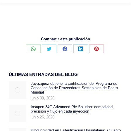
Compartir esta publicación
Compartir
Compartir
Compartir
Compartir
Compartir
con
con
con
con
con
WhatsApp
Twitter
Facebook
LinkedIn
Pinterest
ÚLTIMAS ENTRADAS DEL BLOG
Juvazquez obtiene la certificación del Programa de
Capacitación de Proveedores Sostenibles de Pacto
Mundial
junio 30, 2026
Insupen 34G Advanced Pic Solution: comodidad,
precisión y flujo en cada inyección
junio 26, 2026
Productividad en Esterilización Hospitalaria: ¿Cuánto