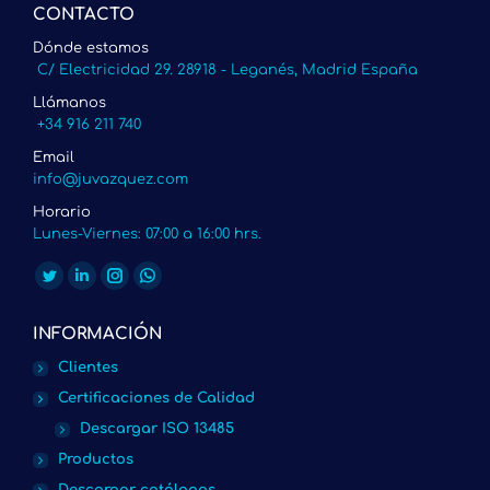
CONTACTO
Dónde estamos
C/ Electricidad 29. 28918 - Leganés, Madrid España
Llámanos
+34 916 211 740
Email
info@juvazquez.com
Horario
Lunes-Viernes: 07:00 a 16:00 hrs.
Encuéntranos en:
Twitter
Linkedin
Instagram
Whatsapp
page
page
page
page
INFORMACIÓN
opens
opens
opens
opens
Clientes
in
in
in
in
Certificaciones de Calidad
new
new
new
new
Descargar ISO 13485
window
window
window
window
Productos