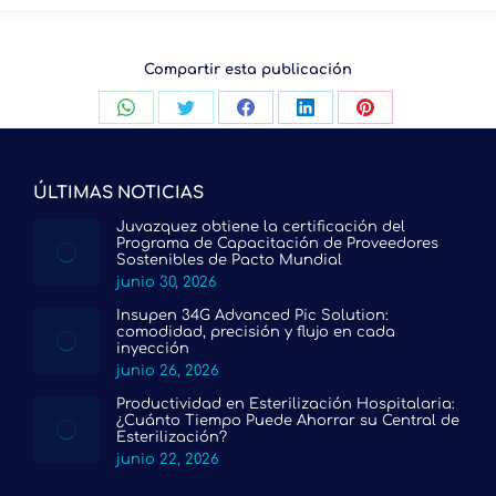
Compartir esta publicación
Compartir
Compartir
Compartir
Compartir
Compartir
con
con
con
con
con
WhatsApp
Twitter
Facebook
LinkedIn
Pinterest
ÚLTIMAS NOTICIAS
Juvazquez obtiene la certificación del
Programa de Capacitación de Proveedores
Sostenibles de Pacto Mundial
junio 30, 2026
Insupen 34G Advanced Pic Solution:
comodidad, precisión y flujo en cada
inyección
junio 26, 2026
Productividad en Esterilización Hospitalaria:
¿Cuánto Tiempo Puede Ahorrar su Central de
Esterilización?
junio 22, 2026