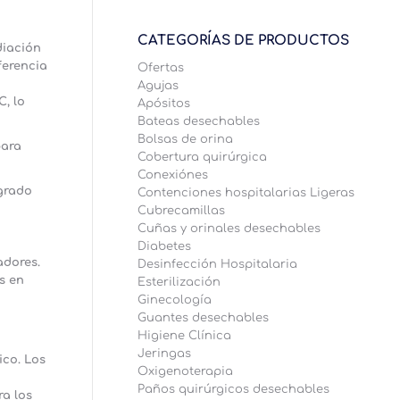
CATEGORÍAS DE PRODUCTOS
diación
ferencia
Ofertas
Agujas
C, lo
Apósitos
Bateas desechables
Bolsas de orina
para
Cobertura quirúrgica
Conexiónes
ngrado
Contenciones hospitalarias Ligeras
Cubrecamillas
Cuñas y orinales desechables
Diabetes
adores.
Desinfección Hospitalaria
s en
Esterilización
Ginecología
Guantes desechables
Higiene Clínica
Jeringas
ico. Los
Oxigenoterapia
Paños quirúrgicos desechables
ra los