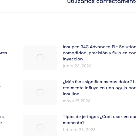
utilizarlas correctament
siguiente:
Insupen 34G Advanced Pic Solution
ores
comodidad, precisión y flujo en ca
inyección
junio 26, 2026
¿Más filos significa menos dolor? 
í
realmente influye en una aguja par
insulina
mayo 19, 2026
os,
Tipos de jeringas ¿Cuál usar en c
e
momento?
febrero 26, 2026