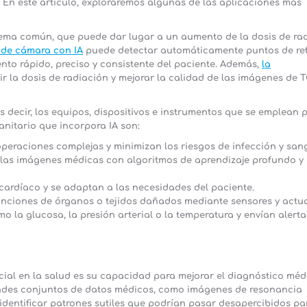
s. En este artículo, exploraremos algunas de las aplicaciones más
blema común, que puede dar lugar a un aumento de la dosis de ra
 de cámara con IA
puede detectar automáticamente puntos de re
to rápido, preciso y consistente del paciente. Además,
la
 la dosis de radiación y mejorar la calidad de las imágenes de T
es decir, los equipos, dispositivos e instrumentos que se emplean 
anitario que incorpora IA son:
 operaciones complejas y minimizan los riesgos de infección y sa
 las imágenes médicas con algoritmos de aprendizaje profundo y
 cardíaco y se adaptan a las necesidades del paciente.
funciones de órganos o tejidos dañados mediante sensores y actu
o la glucosa, la presión arterial o la temperatura y envían alerta
icial en la salud es su capacidad para mejorar el diagnóstico méd
ndes conjuntos de datos médicos, como imágenes de resonancia
identificar patrones sutiles que podrían pasar desapercibidos pa