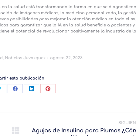
al en la salud está transformando la forma en que se diagnostican
tación de imágenes médicas, la medicina personalizada, la gesti
evas posibilidades para mejorar la atención médica en todo el m
icos para garantizar que la IA en la salud beneficie a pacientes y
iene el potencial de revolucionar positivamente la industria de l
ud
,
Noticias Juvazquez
agosto 22, 2023
rtir esta publicación
tir
Compartir
Compartir
Compartir
Compartir
con
con
con
con
App
Twitter
Facebook
LinkedIn
Pinterest
SIGUIE
Agujas de Insulina para Plumas ¿Có
Publicación