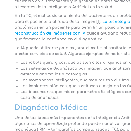
eficiencia en el tratamiento y la gestión de datos médico
relevantes de la Inteligencia Artificial en la salud.
En la TC, el mal posicionamiento del paciente es un pro
para el paciente o al ruido de la imagen [1].
La tecnología
anatómicos en un paciente para permitir un posicionamien
reconstrucción de imágenes con IA
puede ayudar a reducir
que favorece la confianza en el diagnóstico.
La IA puede utilizarse para mejorar el material sanitario, 
prestar servicios de salud. Algunos ejemplos de material s
Los robots quirúrgicos, que asisten a los cirujanos en
Los sistemas de diagnóstico por imagen, que analizan
detectan anomalías o patologías
Los marcapasos inteligentes, que monitorizan el ritmo
Los implantes biónicos, que sustituyen o mejoran las 
Los biosensores, que miden parámetros fisiológicos com
caso de anomalías.
Diagnóstico Médico
Una de las áreas más impactantes de la Inteligencia Artif
algoritmos de aprendizaje profundo pueden analizar gra
magnética (IRM) y tomografías computarizadas (TC), para 