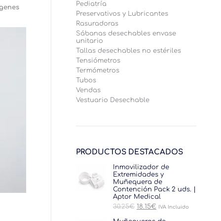
Pediatría
ágenes
Preservativos y Lubricantes
Rasuradoras
Sábanas desechables envase
unitario
Tallas desechables no estériles
Tensiómetros
Termómetros
Tubos
Vendas
Vestuario Desechable
PRODUCTOS DESTACADOS
Inmovilizador de
Extremidades y
Muñequera de
Contención Pack 2 uds. |
Aptor Medical
El
El
30.25
€
18.15
€
IVA Incluido
precio
precio