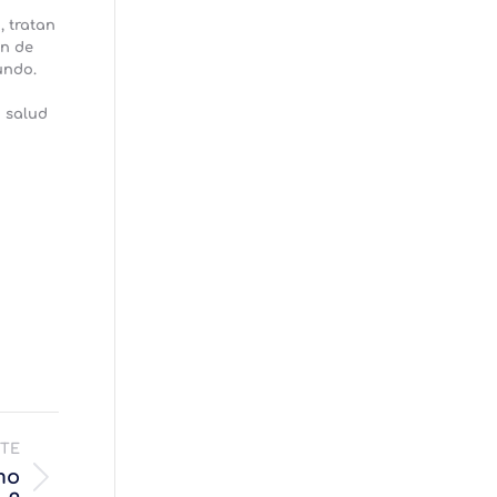
, tratan
ón de
undo.
a salud
NTE
mo