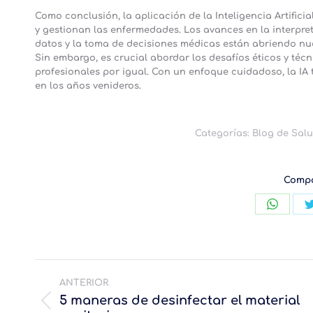
Como conclusión, la aplicación de la Inteligencia Artifici
y gestionan las enfermedades. Los avances en la interpre
datos y la toma de decisiones médicas están abriendo nu
Sin embargo, es crucial abordar los desafíos éticos y técn
profesionales por igual. Con un enfoque cuidadoso, la IA t
en los años venideros.
Categorías:
Blog de Sal
Compa
Compar
con
Whats
Navegación
ANTERIOR
entre
5 maneras de desinfectar el material
publicaciones
Publicación