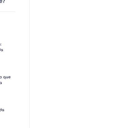
e?
:
da
Lo que
a
ada