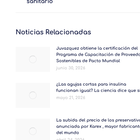
sanitario
anterior:
Noticias Relacionadas
Juvazquez obtiene la certificación del
Programa de Capacitación de Proveed
Sostenibles de Pacto Mundial
junio 30, 2026
¿Las agujas cortas para insulina
funcionan igual? La ciencia dice que s
mayo 21, 2026
La subida del precio de los preservativ
anunciada por Karex , mayor fabricant
del mundo
abril 24, 2026