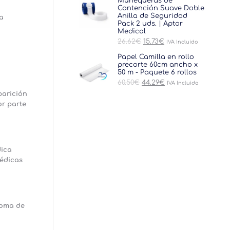
original
actual
Muñequeras de
era:
es:
Contención Suave Doble
30.25€.
18.15€.
Anilla de Seguridad
la
Pack 2 uds. | Aptor
Medical
El
El
26.62
€
15.73
€
IVA Incluido
precio
precio
original
actual
Papel Camilla en rollo
era:
es:
precorte 60cm ancho x
26.62€.
15.73€.
50 m - Paquete 6 rollos
El
El
60.50
€
44.29
€
IVA Incluido
precio
precio
parición
original
actual
r parte
era:
es:
60.50€.
44.29€.
dica
médicas
 toma de